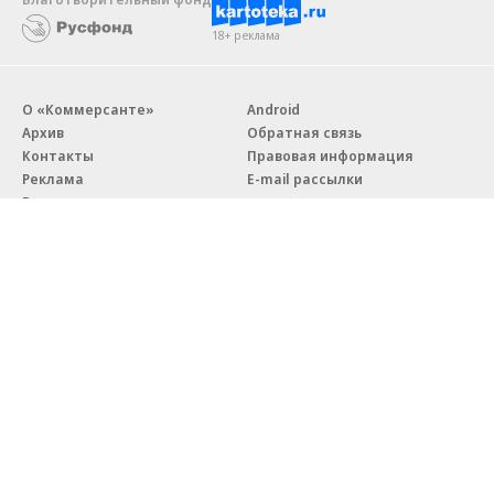
18+ реклама
О «Коммерсанте»
Android
Архив
Обратная связь
Контакты
Правовая информация
Реклама
E-mail рассылки
Вакансии
18+
© АО «Коммерсантъ». 127006, Москва, Оружейный переулок д. 41,
тел. +7 (495) 797-69-70.
Сетевое издание «Коммерсантъ» (доменное имя сайта:
kommersant.ru) зарегистрировано Федеральной службой
по надзору в сфере связи, информационных технологий и массовых
коммуникаций (Роскомнадзор), регистрационный номер и дата
принятия решения о регистрации: серия
Эл № ФС77-76922
от 11 октября 2019 г.