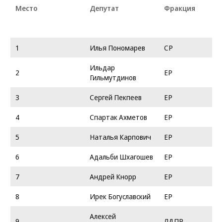
Место
Депутат
Фракция
1
Илья Пономарев
СР
Ильдар
2
ЕР
Гильмутдинов
3
Сергей Пекпеев
ЕР
4
Спартак Ахметов
ЕР
5
Наталья Карпович
ЕР
6
Адальби Шхагошев
ЕР
7
Андрей Кнорр
ЕР
8
Ирек Богуславский
ЕР
Алексей
9
ЛДПР