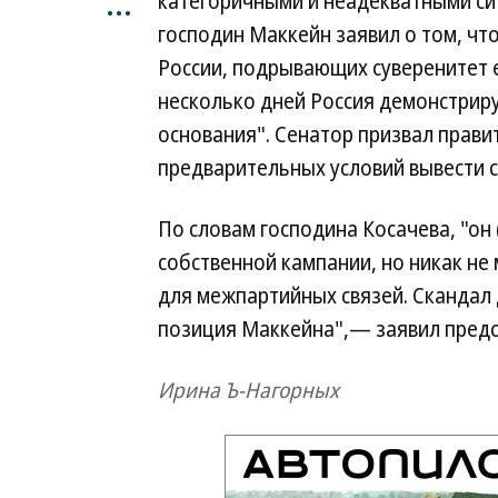
...
категоричными и неадекватными си
господин Маккейн заявил о том, чт
России, подрывающих суверенитет е
несколько дней Россия демонстриру
основания". Сенатор призвал прави
предварительных условий вывести с
По словам господина Косачева, "о
собственной кампании, но никак не 
для межпартийных связей. Скандал 
позиция Маккейна",— заявил предс
Ирина Ъ-Нагорных