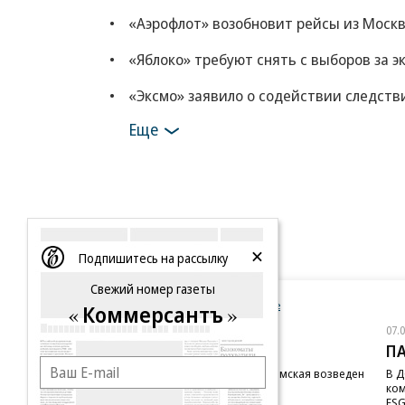
«Аэрофлот» возобновит рейсы из Моск
«Яблоко» требуют снять с выборов за 
«Эксмо» заявило о содействии следстви
Еще
Подпишитесь на рассылку
Свежий номер газеты
Новости компаний
Все
Коммерсантъ
07.08.2026
07.
STONE
П
Бизнес-центр STONE Римская возведен
В Д
в полную высоту
ком
ESG