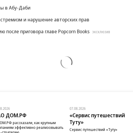
вы в Абу-Даби
экстремизм и нарушение авторских прав
ю после приговора главе Popcorn Books
ЭКСКЛЮЗИВ
08.2026
07.08.2026
АО ДОМ.РФ
«Сервис путешествий
Туту»
ОМ.РФ рассказали, как крупным
паниям эффективно реализовывать
Сервис путешествий «Туту»
-стратегию