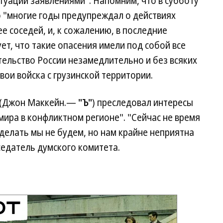
туации заявлениями". Напомним, что в субботу
о "многие годы предупреждал о действиях
е соседей, и, к сожалению, в последние
ет, что такие опасения имели под собой все
тельство России незамедлительно и без всяких
вои войска с грузинской территории.
н (Джон Маккейн.—
"Ъ"
) преследовал интересы
мира в конфликтном регионе". "Сейчас не время
делать мы не будем, но нам крайне неприятна
едатель думского комитета.