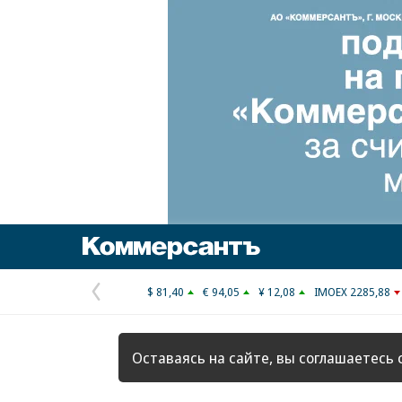
Коммерсантъ
$ 81,40
€ 94,05
¥ 12,08
IMOEX 2285,88
Предыдущая
страница
Оставаясь на сайте, вы соглашаетесь 