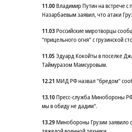
11.00
Владимир Путин на встрече с
Назарбаевым заявил, что атаки Гру
11.03
Российские миротворцы сообщ
"прицельного огня" с грузинской ст
11.05
Эдуард Кокойты в поселке Дж
Таймуразом Мамсуровым.
12.21
МИД РФ назвал "бредом" сооб
13.10
Пресс-служба Минобороны РФ
мы в обиду не дадим".
13.29
Минобороны Грузии заявило о
тяжелой военной техники.