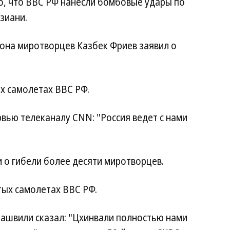
, что ВВС РФ нанесли бомбовые удары по
зиани.
она миротворцев Казбек Фриев заявил о
х самолетах ВВС РФ.
вью телеканалу CNN: "Россия ведет с нами
 о гибели более десяти миротворцев.
тых самолетах ВВС РФ.
башвили сказал: "Цхинвали полностью нами