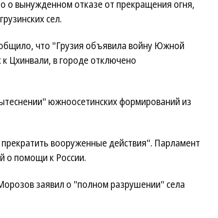
о о вынужденном отказе от прекращения огня,
рузинских сел.
общило, что "Грузия объявила войну Южной
х к Цхинвали, в городе отключено
вытеснении" южноосетинских формирований из
в прекратить вооруженные действия". Парламент
й о помощи к России.
орозов заявил о "полном разрушении" села