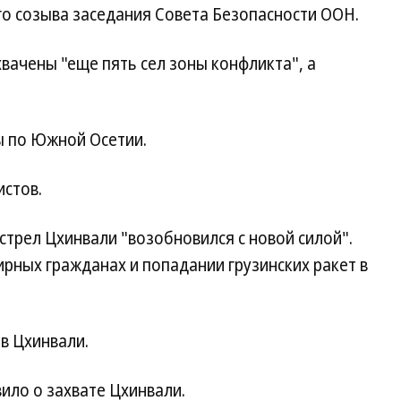
го созыва заседания Совета Безопасности ООН.
хвачены "еще пять сел зоны конфликта", а
ы по Южной Осетии.
истов.
стрел Цхинвали "возобновился с новой силой".
рных гражданах и попадании грузинских ракет в
в Цхинвали.
ило о захвате Цхинвали.