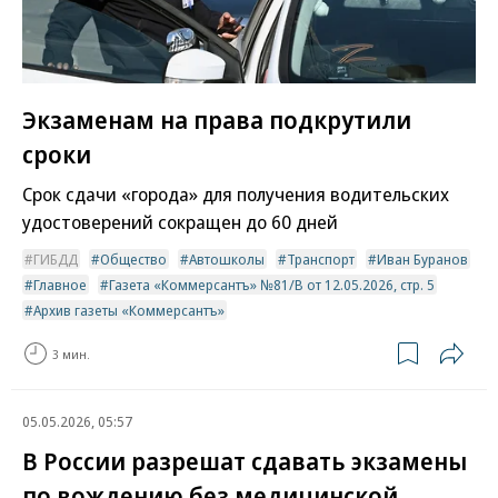
Экзаменам на права подкрутили
сроки
Срок сдачи «города» для получения водительских
удостоверений сокращен до 60 дней
ГИБДД
Общество
Автошколы
Транспорт
Иван Буранов
Главное
Газета «Коммерсантъ» №81/В от 12.05.2026, стр. 5
Архив газеты «Коммерсантъ»
3 мин.
05.05.2026, 05:57
В России разрешат сдавать экзамены
по вождению без медицинской