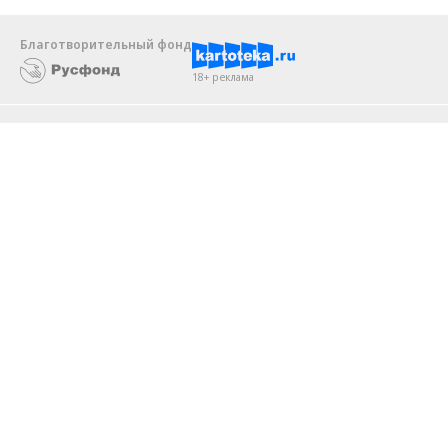
Благотворительный фонд
18+ реклама
О «Коммерсанте»
Android
Архив
Обратная связь
Контакты
Правовая информация
Реклама
E-mail рассылки
Вакансии
18+
© АО «Коммерсантъ». 127006, Москва, Оружейный переулок д. 41,
тел. +7 (495) 797-69-70.
Сетевое издание «Коммерсантъ» (доменное имя сайта:
kommersant.ru) зарегистрировано Федеральной службой
по надзору в сфере связи, информационных технологий и массовых
коммуникаций (Роскомнадзор), регистрационный номер и дата