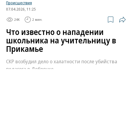
Происшествия
07.04.2026, 11:25
24K
2 мин.
Что известно о нападении
школьника на учительницу в
Прикамье
СКР возбудил дело о халатности после убийства
педагога в Добрянке
Утром 7 апреля подросток напал с ножом
на учительницу у входа в школу в городе
Добрянка в Пермском крае. Педагога
госпитализировали, позднее она скончалась.
Следственный комитет России возбудил
уголовные дела об убийстве и халатности.
Школьник задержан. Что известно