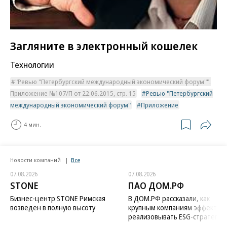
Загляните в электронный кошелек
Технологии
"Ревью "Петербургский международный экономический форум"".
Приложение №107/П от 22.06.2015, стр. 15
Ревью "Петербургский
международный экономический форум"
Приложение
4 мин.
Новости компаний
Все
07.08.2026
07.08.2026
STONE
ПАО ДОМ.РФ
Бизнес-центр STONE Римская
В ДОМ.РФ рассказали, как
возведен в полную высоту
крупным компаниям эффектив
реализовывать ESG-стратегию