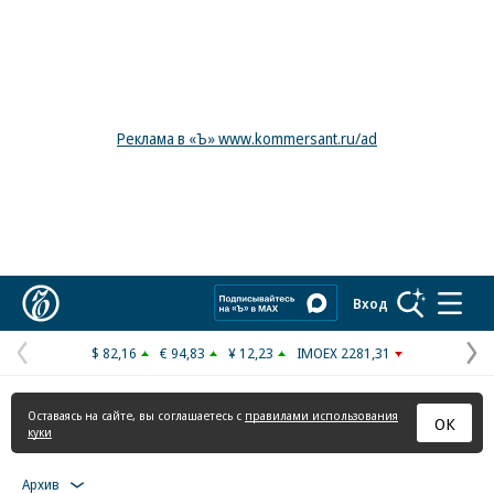
Реклама в «Ъ» www.kommersant.ru/ad
Коммерсантъ
Вход
$ 82,16
€ 94,83
¥ 12,23
IMOEX 2281,31
Предыдущая
С
страница
с
Оставаясь на сайте, вы соглашаетесь с
правилами использования
ОК
куки
Архив