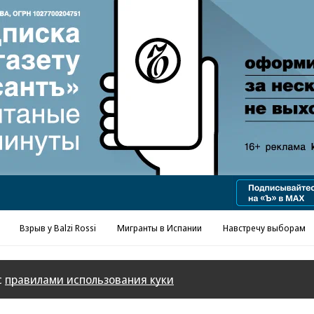
Реклама в «Ъ» www.kommersant.ru/ad
Взрыв у Balzi Rossi
Мигранты в Испании
Навстречу выборам
с
правилами использования куки