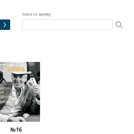
поиск по архиву:
№16