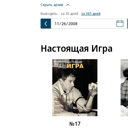
Скрыть архив
Выводить:
за 30 дней
за 365 дней
Настоящая Игра
№17