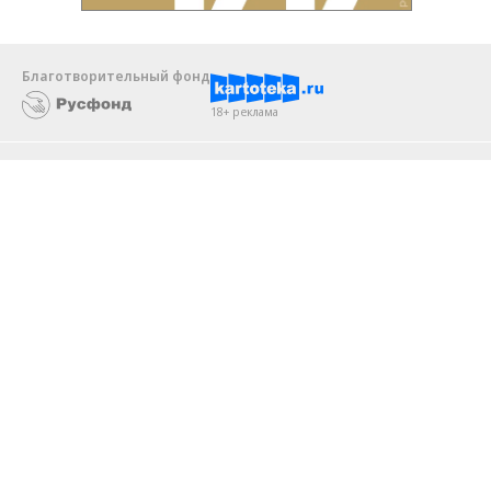
Благотворительный фонд
18+ реклама
О «Коммерсанте»
Android
Архив
Обратная связь
Контакты
Правовая информация
Реклама
E-mail рассылки
Вакансии
18+
© АО «Коммерсантъ». 127006, Москва, Оружейный переулок д. 41,
тел. +7 (495) 797-69-70.
Сетевое издание «Коммерсантъ» (доменное имя сайта:
kommersant.ru) зарегистрировано Федеральной службой
по надзору в сфере связи, информационных технологий и массовых