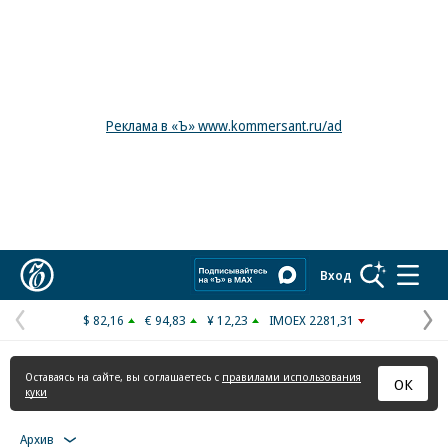
Реклама в «Ъ» www.kommersant.ru/ad
Коммерсантъ
Вход
$ 82,16
€ 94,83
¥ 12,23
IMOEX 2281,31
Предыдущая
С
страница
с
Оставаясь на сайте, вы соглашаетесь с
правилами использования
ОК
куки
Архив