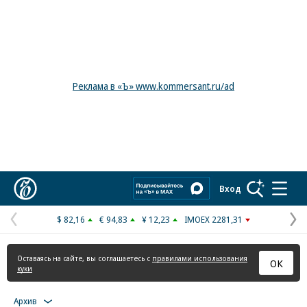
Реклама в «Ъ» www.kommersant.ru/ad
Коммерсантъ
Вход
$ 82,16
€ 94,83
¥ 12,23
IMOEX 2281,31
Предыдущая
С
страница
с
Оставаясь на сайте, вы соглашаетесь с
правилами использования
ОК
куки
Архив