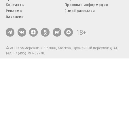
Контакты
Правовая информация
Реклама
E-mail рассылки
Вакансии
18+
© АО «Коммерсантъ». 127006, Москва, Оружейный переулок д. 41,
тел. +7 (495) 797-69-70.
Сетевое издание «Коммерсантъ» (доменное имя сайта:
kommersant.ru) зарегистрировано Федеральной службой
по надзору в сфере связи, информационных технологий и массовых
коммуникаций (Роскомнадзор), регистрационный номер и дата
принятия решения о регистрации: серия
Эл № ФС77-76922
от 11 октября 2019 г.
Партнерские проекты/материалы, новости компаний, материалы
с пометкой «Промо» и «Официальное сообщение» опубликованы
на коммерческой основе.
На kommersant.ru применяются рекомендательные технологии.
Подробнее