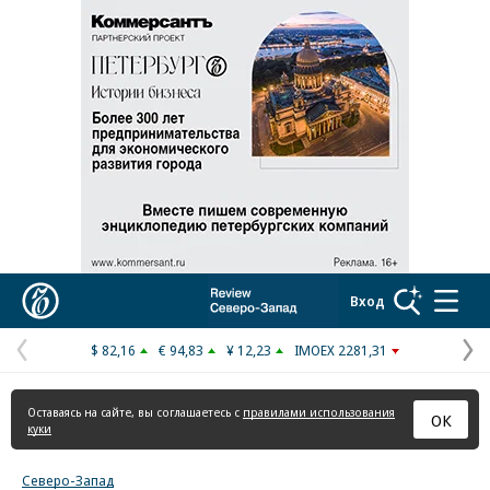
Реклама в «Ъ» www.kommersant.ru/ad
Коммерсантъ
Вход
$ 82,16
€ 94,83
¥ 12,23
IMOEX 2281,31
Предыдущая
С
страница
с
Оставаясь на сайте, вы соглашаетесь с
правилами использования
ОК
куки
Северо-Запад