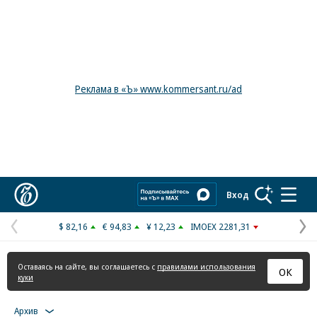
Реклама в «Ъ» www.kommersant.ru/ad
Коммерсантъ
Вход
$ 82,16
€ 94,83
¥ 12,23
IMOEX 2281,31
Предыдущая
С
страница
с
Оставаясь на сайте, вы соглашаетесь с
правилами использования
ОК
куки
Архив