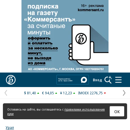
Реклама в «Ъ» www.kommersant.ru/ad
Коммерсантъ
Вход
$ 81,40
€ 94,05
¥ 12,23
IMOEX 2276,75
Предыдущая
С
страница
с
Оставаясь на сайте, вы соглашаетесь с
правилами использования
ОК
куки
Урал