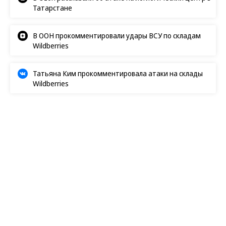
В Ozon рассказали об атаке на логистический центр в
Татарстане
В ООН прокомментировали удары ВСУ по складам
Wildberries
Татьяна Ким прокомментировала атаки на склады
Wildberries
Радио «Ъ FM»
26.07.2026, 15:39
12K
1 мин.
Зарубежные СМИ: Из-за чего
США прекратили удары по
Ирану?
26 июля, воскресенье