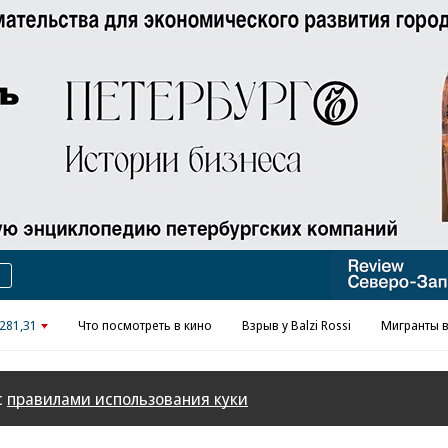
Реклама в «Ъ» www.kommersant.ru/ad
281,31
Что посмотреть в кино
Взрыв у Balzi Rossi
Мигранты в
с
правилами использования куки