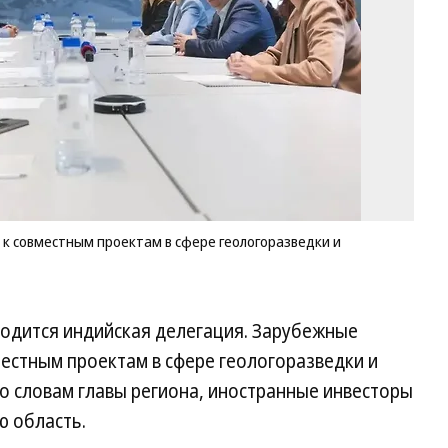
пр
в
сф
ге
и
до
ст
ме
Фо
Пр
Му
об
к совместным проектам в сфере геологоразведки и
аходится индийская делегация. Зарубежные
естным проектам в сфере геологоразведки и
о словам главы региона, иностранные инвесторы
ю область.