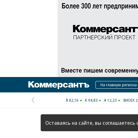
Коммерсантъ
На главную региона
$ 82,16
€ 94,83
¥ 12,23
IMOEX 2
Предыдущая
страница
Оставаясь на сайте, вы соглашаетесь 