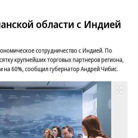
анской области с Индией
ономическое сотрудничество с Индией. По
есятку крупнейших торговых партнеров региона,
м на 60%, сообщил губернатор Андрей Чибис.
Развернуть на весь экран
За
па
пр
ин
к
со