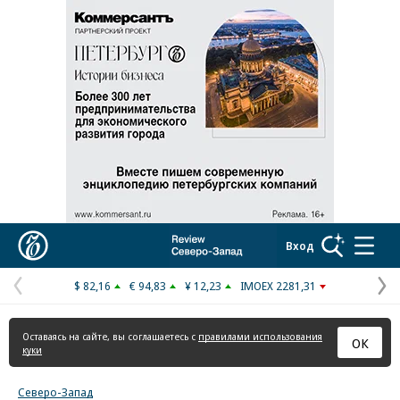
Реклама в «Ъ» www.kommersant.ru/ad
Коммерсантъ
Вход
$ 82,16
€ 94,83
¥ 12,23
IMOEX 2281,31
Предыдущая
С
страница
с
Оставаясь на сайте, вы соглашаетесь с
правилами использования
ОК
куки
Северо-Запад