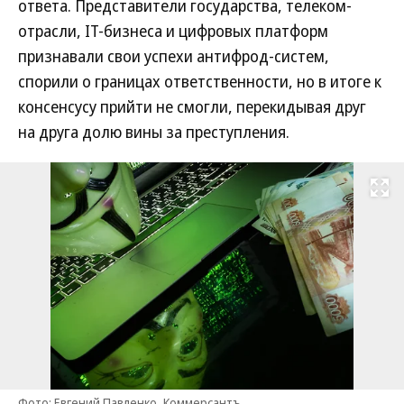
ответа. Представители государства, телеком-
отрасли, IT-бизнеса и цифровых платформ
признавали свои успехи антифрод-систем,
спорили о границах ответственности, но в итоге к
консенсусу прийти не смогли, перекидывая друг
на друга долю вины за преступления.
Развернуть на
Фото: Евгений Павленко, Коммерсантъ