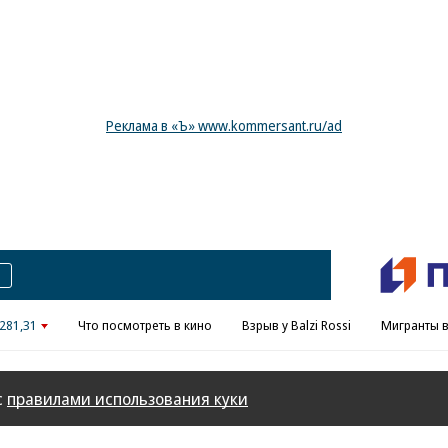
Реклама в «Ъ» www.kommersant.ru/ad
281,31
Что посмотреть в кино
Взрыв у Balzi Rossi
Мигранты в
с
правилами использования куки