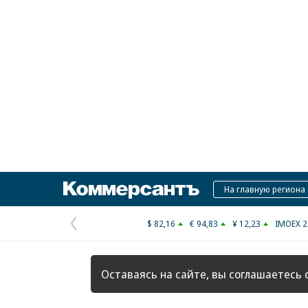
Коммерсантъ
На главную региона
$ 82,16
€ 94,83
¥ 12,23
IMOEX 2
Предыдущая
страница
Оставаясь на сайте, вы соглашаетесь 