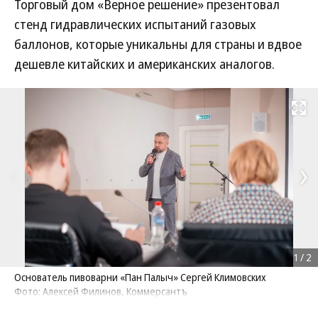
Торговый дом «Верное решение» презентовал
стенд гидравлических испытаний газовых
баллонов, которые уникальны для страны и вдвое
дешевле китайских и американских аналогов.
Развернуть на
1
/
2
Основатель пивоварни «Пан Палыч» Сергей Климовских
Фото: Алексей Филинов, Коммерсантъ