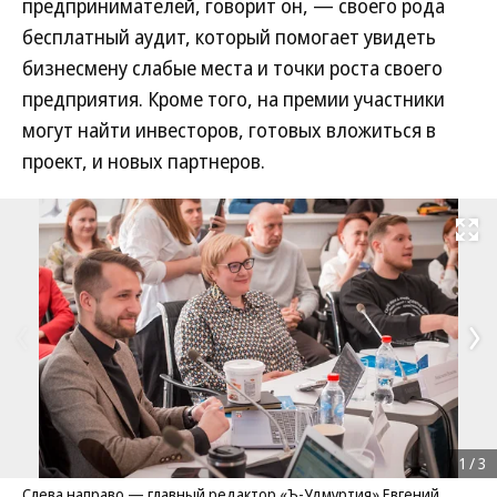
предпринимателей, говорит он, — своего рода
бесплатный аудит, который помогает увидеть
бизнесмену слабые места и точки роста своего
предприятия. Кроме того, на премии участники
могут найти инвесторов, готовых вложиться в
проект, и новых партнеров.
Развернуть на
1
/
3
Слева направо — главный редактор «Ъ-Удмуртия» Евгений