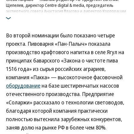
Щепелев, директор Centre digital & media, председатель
экспертного совета Анастасия Власова и директор Корпорации
развития Удмуртии Эмиль Бикмеев
Фото: Алексей Филинов, Коммерсантъ
Во второй номинации было показано четыре
проекта. Пивоварня «Пан-Палыч» показала
производство крафтового напитка в селе Ягул на
принципах баварского «Закона о чистоте пива
1516 года» из сырья российских аграриев,
компания «Пакка» — высокоточное фасовочной
оборудование
на базе шестиренчатых насосов
отечественного производства. Предприятие
«Соларжи» рассказало о технологии световодов,
благодаря которой компания практически
полностью вытеснила зарубежных конкурентов,
заняв долю на рынке РФ в более чем 80%.