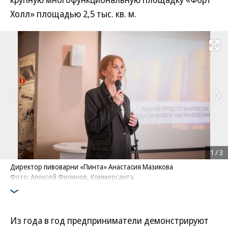
Холл» площадью 2,5 тыс. кв. м.
Развернуть на
1
/
3
Директор пивоварни «Пинта» Анастасия Мазикова
Фото: Алексей Филинов, Коммерсантъ
Из года в год предприниматели демонстрируют