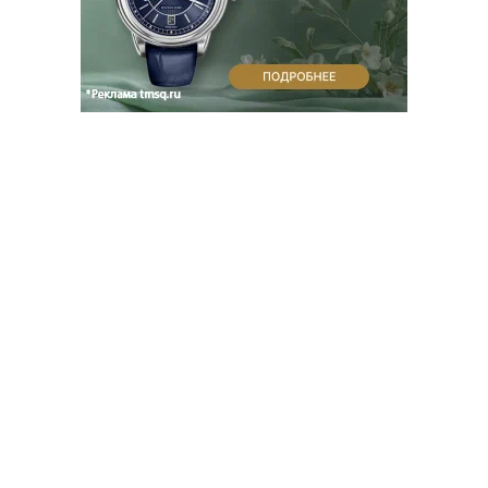
Благотворительный фонд
18+ реклама
О «Коммерсанте»
Android
Архив
Обратная связь
Контакты
Правовая информация
Реклама
E-mail рассылки
Вакансии
18+