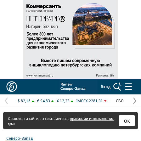
Реклама в «Ъ» www.kommersant.ru/ad
Коммерсантъ
Вход
$ 82,16
€ 94,83
¥ 12,23
IMOEX 2281,31
СВО
Предыдущая
С
страница
с
Оставаясь на сайте, вы соглашаетесь с
правилами использования
ОК
куки
Северо-Запад