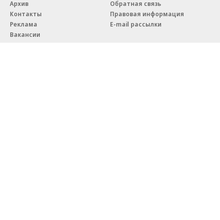
Архив
Обратная связь
Контакты
Правовая информация
Реклама
E-mail рассылки
Вакансии
18+
© АО «Коммерсантъ». 127006, Москва, Оружейный переулок д. 41,
тел. +7 (495) 797-69-70.
Сетевое издание «Коммерсантъ» (доменное имя сайта:
kommersant.ru) зарегистрировано Федеральной службой
по надзору в сфере связи, информационных технологий и массовых
коммуникаций (Роскомнадзор), регистрационный номер и дата
принятия решения о регистрации: серия
Эл № ФС77-76922
от 11 октября 2019 г.
Партнерские проекты/материалы, новости компаний, материалы
с пометкой «Промо» и «Официальное сообщение» опубликованы
на коммерческой основе.
На kommersant.ru применяются рекомендательные технологии.
Подробнее