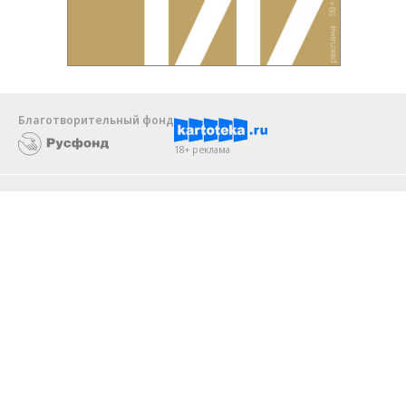
Благотворительный фонд
18+ реклама
О «Коммерсанте»
Android
Архив
Обратная связь
Контакты
Правовая информация
Реклама
E-mail рассылки
Вакансии
18+
© АО «Коммерсантъ». 127006, Москва, Оружейный переулок д. 41,
тел. +7 (495) 797-69-70.