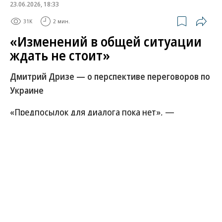
23.06.2026, 18:33
31K
2 мин.
«Изменений в общей ситуации
ждать не стоит»
Дмитрий Дризе — о перспективе переговоров по
Украине
«Предпосылок для диалога пока нет», —
Владимир Путин прокомментировал текущую
ситуацию вокруг Украины. По словам президента,
удары беспилотниками по российской
гражданской инфраструктуре имеют цель
раскачать общество. При том, что военная
ситуация для Киева ухудшается. Одновременно с
этим глава МИД Сергей Лавров заявил о