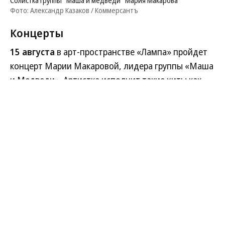
Солистка группы "Маша и медведи" Мария Макарова
Фото: Александр Казаков / Коммерсантъ
Концерты
15 августа
в арт-пространстве «Лампа» пройдет
концерт Марии Макаровой, лидера группы «Маша
и Медведи». Артистка исполнит такие хиты как
«Любочка», «Земля» и «Без тебя», а также новые
песни. Начало в 20:00, стоимость билетов — от
1,5 тыс. руб. 16+
15 августа
в церкви Ильи Пророка состоится
концерт Московского духовного квартета с
программой «Достойно есть». В исполнении
квартета прозвучат шедевры русской духовной
музыки XVIII–XXI веков: произведения Дмитрия
Бортнянского, Степана Дегтярева, Петра