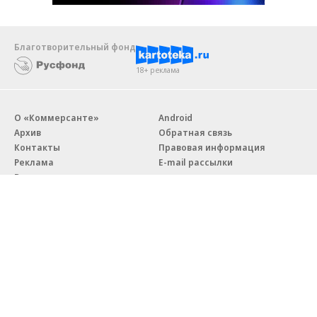
Благотворительный фонд
18+ реклама
О «Коммерсанте»
Android
Архив
Обратная связь
Контакты
Правовая информация
Реклама
E-mail рассылки
Вакансии
18+
© АО «Коммерсантъ». 127006, Москва, Оружейный переулок д. 41,
тел. +7 (495) 797-69-70.
Сетевое издание «Коммерсантъ» (доменное имя сайта:
kommersant.ru) зарегистрировано Федеральной службой
по надзору в сфере связи, информационных технологий и массовых