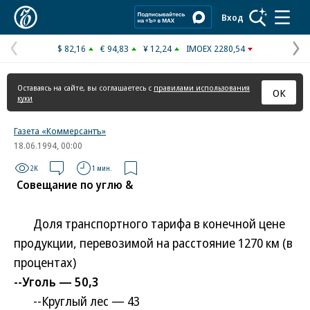
Коммерсантъ
Вход
$ 82,16
€ 94,83
¥ 12,24
IMOEX 2280,54
Предыдущая
С
страница
с
Оставаясь на сайте, вы соглашаетесь с
правилами использования
ОК
куки
Газета «Коммерсантъ»
18.06.1994, 00:00
2K
1 мин.
Совещание по углю &
Доля транспортного тарифа в конечной цене
продукции, перевозимой на расстояние 1270 км (в
процентах)
--Уголь — 50,3
--Круглый лес — 43