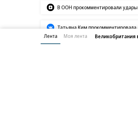
В ООН прокомментировали удары В
Татьяна Ким прокомментировала а
Лента
Моя лента
Великобритания 
Радио «Ъ FM»
27.05.2026, 12:45
Зарубежные СМИ: И
1K
подал в суд на ад
2 мин.
27 мая, среда
Джо Байден подал в суд на админи
Белого дома хочет запретить публи