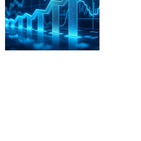
ринц
рри
то:
rco
llo
uters