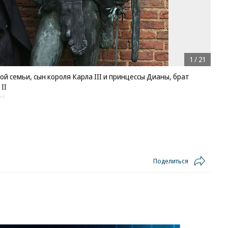
1
/
21
й семьи, сын короля Карла III и принцессы Дианы, брат
II
es
Поделиться