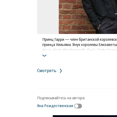
Принц Гарри — член британской королевско
принца Уильяма. Внук королевы Елизаветы 
Фото: Kirsty Wigglesworth-Pool / Getty Imag
Смотреть
Подписывайтесь на автора:
Яна Рождественская