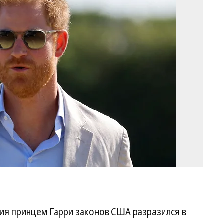
П
Га
Фо
Ma
Be
/
Re
ия принцем Гарри законов США разразился в