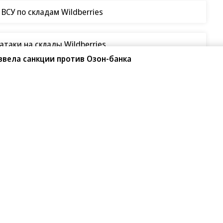
СУ по складам Wildberries
таки на склады Wildberries
ввела санкции против Озон-банка
з-за чего Джо Байден
министрацию Трампа?
страцию Трампа. Таким образом бывший глава
кацию записей разговоров со своим биографом.