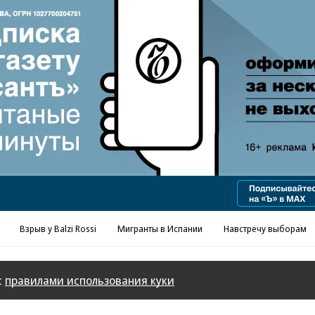
Реклама в «Ъ» www.kommersant.ru/ad
Взрыв у Balzi Rossi
Мигранты в Испании
Навстречу выборам
с
правилами использования куки