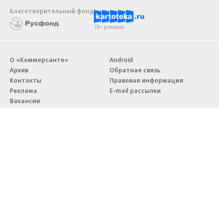
Благотворительный фонд
18+ реклама
О «Коммерсанте»
Android
Архив
Обратная связь
Контакты
Правовая информация
Реклама
E-mail рассылки
Вакансии
18+
© АО «Коммерсантъ». 127006, Москва, Оружейный переулок д. 41,
тел. +7 (495) 797-69-70.
Сетевое издание «Коммерсантъ» (доменное имя сайта:
kommersant.ru) зарегистрировано Федеральной службой
по надзору в сфере связи, информационных технологий и массовых
коммуникаций (Роскомнадзор), регистрационный номер и дата
принятия решения о регистрации: серия
Эл № ФС77-76922