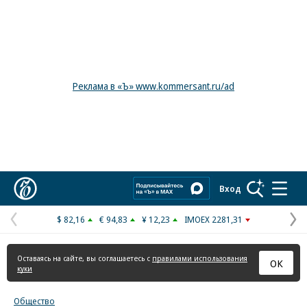
Реклама в «Ъ» www.kommersant.ru/ad
Коммерсантъ
Вход
$ 82,16
€ 94,83
¥ 12,23
IMOEX 2281,31
Предыдущая
С
страница
с
Оставаясь на сайте, вы соглашаетесь с
правилами использования
ОК
куки
Общество