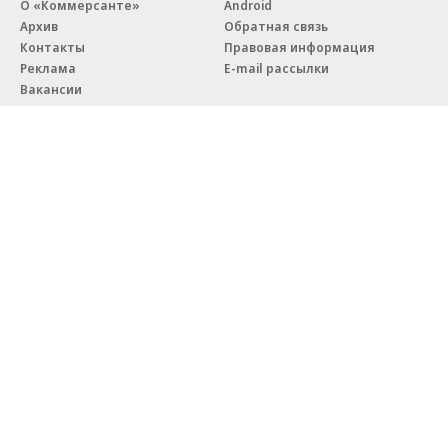
О «Коммерсанте»
Android
Архив
Обратная связь
Контакты
Правовая информация
Реклама
E-mail рассылки
Вакансии
18+
© АО «Коммерсантъ». 127006, Москва, Оружейный переулок д. 41,
тел. +7 (495) 797-69-70.
Сетевое издание «Коммерсантъ» (доменное имя сайта:
kommersant.ru) зарегистрировано Федеральной службой
по надзору в сфере связи, информационных технологий и массовых
коммуникаций (Роскомнадзор), регистрационный номер и дата
принятия решения о регистрации: серия
Эл № ФС77-76922
от 11 октября 2019 г.
Партнерские проекты/материалы, новости компаний, материалы
с пометкой «Промо» и «Официальное сообщение» опубликованы
на коммерческой основе.
На kommersant.ru применяются рекомендательные технологии.
Подробнее