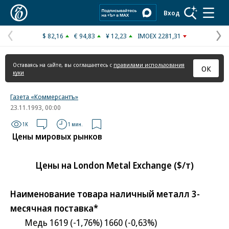
Коммерсантъ
Вход
$ 82,16
€ 94,83
¥ 12,23
IMOEX 2281,31
Предыдущая
С
страница
с
Оставаясь на сайте, вы соглашаетесь с
правилами использования
ОК
куки
Газета «Коммерсантъ»
23.11.1993, 00:00
1K
1 мин.
Цены мировых рынков
Цены на London Metal Exchange ($/т)
Наименование товара наличный металл 3-
месячная поставка*
Медь 1619 (-1,76%) 1660 (-0,63%)