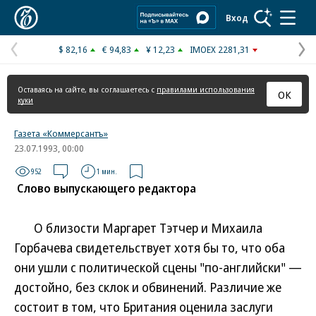
Коммерсантъ
Вход
$ 82,16
€ 94,83
¥ 12,23
IMOEX 2281,31
Предыдущая
С
страница
с
Оставаясь на сайте, вы соглашаетесь с
правилами использования
ОК
куки
Газета «Коммерсантъ»
23.07.1993, 00:00
952
1 мин.
Слово выпускающего редактора
О близости Маргарет Тэтчер и Михаила
Горбачева свидетельствует хотя бы то, что оба
они ушли с политической сцены "по-английски" —
достойно, без склок и обвинений. Различие же
состоит в том, что Британия оценила заслуги