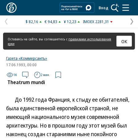
Коммерсантъ
Вход
$ 82,16
€ 94,83
¥ 12,23
IMOEX 2281,31
Предыдущая
С
страница
с
Оставаясь на сайте, вы соглашаетесь с
правилами использования
ОК
куки
Газета «Коммерсантъ»
17.06.1993, 00:00
1K
2 мин.
Theatrum mundi
До 1992 года Франция, к стыду ее обитателей,
была единственной европейской страной, не
имеющей национального музея современной
архитектуры. Но в прошлом году этот музей был
наконец создан стараниями ныне покойного