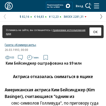
Коммерсантъ
Вход
$ 82,16
€ 94,83
¥ 12,23
IMOEX 2281,31
Предыдущая
С
страница
с
Оставаясь на сайте, вы соглашаетесь с
правилами использования
ОК
куки
Газета «Коммерсантъ»
26.03.1993, 00:00
933
1 мин.
Ким Бейсинджер оштрафована на $9 млн
Актриса отказалась сниматься в ящике
Американская актриса Ким Бейсинджер (Kim
Basinger), считающаяся "одним из
секс-символов Голливуда", по приговору суда