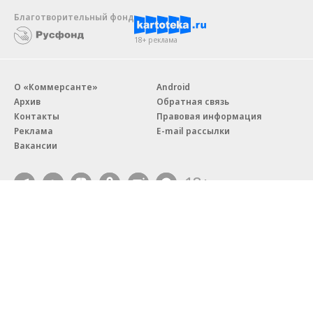
Благотворительный фонд
18+ реклама
О «Коммерсанте»
Android
Архив
Обратная связь
Контакты
Правовая информация
Реклама
E-mail рассылки
Вакансии
18+
© АО «Коммерсантъ». 127006, Москва, Оружейный переулок д. 41,
тел. +7 (495) 797-69-70.
Сетевое издание «Коммерсантъ» (доменное имя сайта:
kommersant.ru) зарегистрировано Федеральной службой
по надзору в сфере связи, информационных технологий и массовых
коммуникаций (Роскомнадзор), регистрационный номер и дата
принятия решения о регистрации: серия
Эл № ФС77-76922