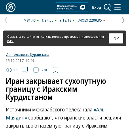
Коммерсантъ
Вход
$ 81,40
€ 94,05
¥ 12,18
IMOEX 2280,85
Предыдущая
С
страница
с
Оставаясь на сайте, вы соглашаетесь с
правилами использования
ОК
куки
Деятельность Курдистана
15.10.2017, 10:49
303
1 мин.
Иран закрывает сухопутную
границу с Иракским
Курдистаном
Источники межарабского телеканала
«Аль-
Маядин»
сообщают, что иранские власти решили
закрыть свою наземную границу с Иракским