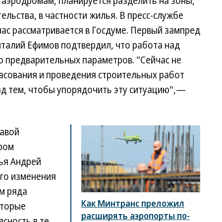
 аэродромам, планируется разделить на зоны,
ельства, в частности жилья. В пресс-службе
час рассматривается в Госдуме. Первый зампред
италий Ефимов подтвердил, что работа над
го предварительных параметров. "Сейчас не
ласования и проведения строительных работ
ад тем, чтобы упорядочить эту ситуацию",—
лавой
ром
ья Андрей
го изменения
м ряда
Как Минтранс преложил
оторые
расширять аэропорты по-
ясность в те