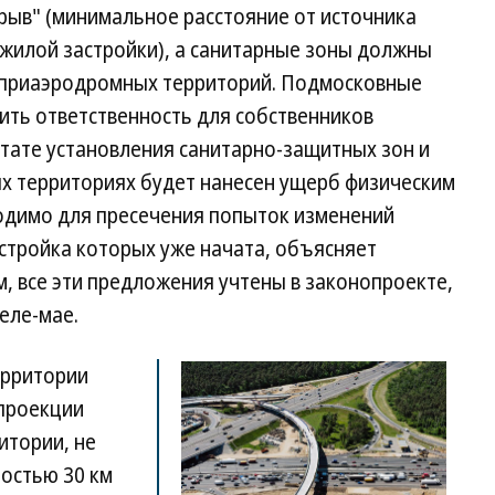
рыв" (минимальное расстояние от источника
 жилой застройки), а санитарные зоны должны
х приаэродромных территорий. Подмосковные
ить ответственность для собственников
льтате установления санитарно-защитных зон и
х территориях будет нанесен ущерб физическим
одимо для пресечения попыток изменений
стройка которых уже начата, объясняет
м, все эти предложения учтены в законопроекте,
еле-мае.
ерритории
проекции
итории, не
остью 30 км