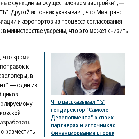
рные функции за осуществлением застройки",—
"Ъ". Другой источник указывает, что Минтранс
иации и аэропортов из процесса согласования
 в министерстве уверены, что это может снизить
, что кроме
поправок к
евелоперы, в
нт" — один из
йщиков
Что рассказывал "Ъ"
ролируемому
гендиректор "Самолет
сковской
Девелопмента" о своих
разработать
партнерах и источниках
но разместить
финансирования строек