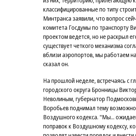
из них, территорию, прилегающую к
классифицированные по типу строит
Минтранса заявили, что вопрос сей
комитета Госдумы по транспорту В
проектом ведется, но не раскрыл е
существует четкого механизма сог
вблизи аэропортов, мы работаем н
сказал он.
На прошлой неделе, встречаясь с г
городского округа Бронницы Викто
Неволиным, губернатор Подмосков
Воробьев поднимал тему возможно
Воздушного кодекса. "Мы... ожидае
поправок к Воздушному кодексу, к
позволят навести порядок и внести 