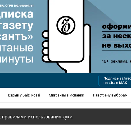
Реклама в «Ъ» www.kommersant.ru/ad
Взрыв у Balzi Rossi
Мигранты в Испании
Навстречу выборам
с
правилами использования куки