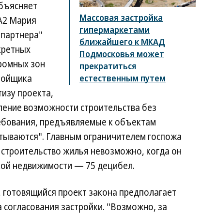
объясняет
Массовая застройка
А2 Мария
гипермаркетами
рпартнера"
ближайшего к МКАД
кретных
Подмосковья может
ромных зон
прекратиться
тройщика
естественным путем
изу проекта,
ление возможности строительства без
ебования, предъявляемые к объектам
итываются". Главным ограничителем госпожа
 строительство жилья невозможно, когда он
кой недвижимости — 75 децибел.
, готовящийся проект закона предполагает
 согласования застройки. "Возможно, за