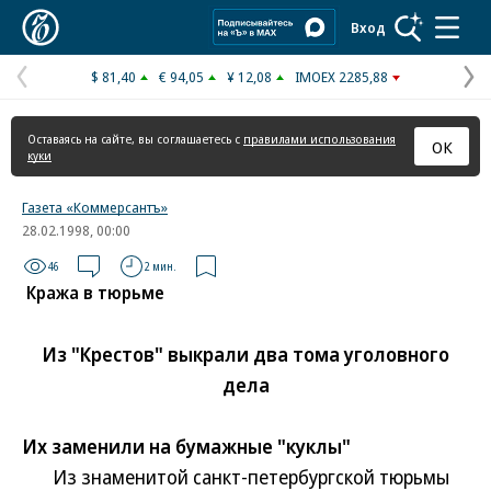
Коммерсантъ
Вход
$ 81,40
€ 94,05
¥ 12,08
IMOEX 2285,88
Предыдущая
С
страница
с
Оставаясь на сайте, вы соглашаетесь с
правилами использования
ОК
куки
Газета «Коммерсантъ»
28.02.1998, 00:00
46
2 мин.
Кража в тюрьме
Из "Крестов" выкрали два тома уголовного
дела
Их заменили на бумажные "куклы"
Из знаменитой санкт-петербургской тюрьмы