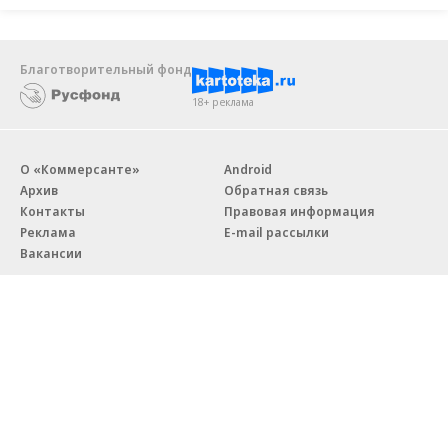
Благотворительный фонд
18+ реклама
О «Коммерсанте»
Android
Архив
Обратная связь
Контакты
Правовая информация
Реклама
E-mail рассылки
Вакансии
18+
© АО «Коммерсантъ». 127006, Москва, Оружейный переулок д. 41,
тел. +7 (495) 797-69-70.
Сетевое издание «Коммерсантъ» (доменное имя сайта:
kommersant.ru) зарегистрировано Федеральной службой
по надзору в сфере связи, информационных технологий и массовых