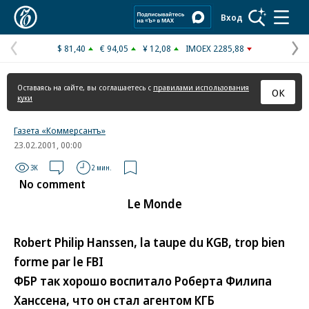
Коммерсантъ
Вход
$ 81,40
€ 94,05
¥ 12,08
IMOEX 2285,88
Предыдущая
С
страница
с
Оставаясь на сайте, вы соглашаетесь с
правилами использования
ОК
куки
Газета «Коммерсантъ»
23.02.2001, 00:00
3K
2 мин.
No comment
Le Monde
Robert Philip Hanssen, la taupe du KGB, trop bien
forme par le FBI
ФБР так хорошо воспитало Роберта Филипа
Ханссена, что он стал агентом КГБ