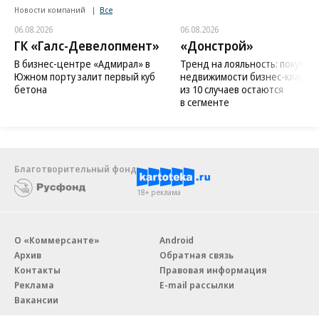
Новости компаний
Все
06.08.2026
06.08.2026
ГК «Галс-Девелопмент»
«Донстрой»
В бизнес-центре «Адмирал» в
Тренд на лояльность: покупат
Южном порту залит первый куб
недвижимости бизнес-класса в
бетона
из 10 случаев остаются
в сегменте
Благотворительный фонд
18+ реклама
О «Коммерсанте»
Android
Архив
Обратная связь
Контакты
Правовая информация
Реклама
E-mail рассылки
Вакансии