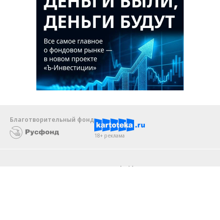
Благотворительный фонд
18+ реклама
О «Коммерсанте»
Android
Архив
Обратная связь
Контакты
Правовая информация
Реклама
E-mail рассылки
Вакансии