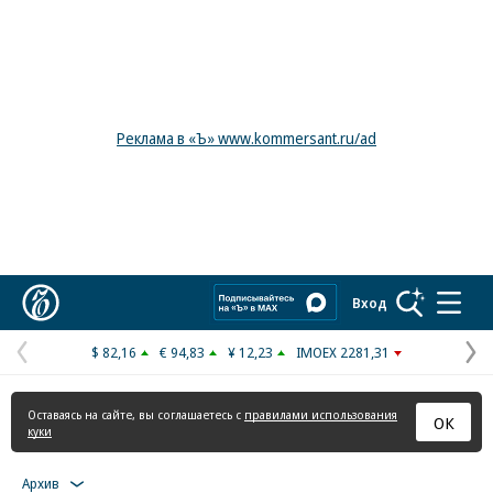
Реклама в «Ъ» www.kommersant.ru/ad
Коммерсантъ
Вход
$ 82,16
€ 94,83
¥ 12,23
IMOEX 2281,31
Предыдущая
С
страница
с
Оставаясь на сайте, вы соглашаетесь с
правилами использования
ОК
куки
Архив