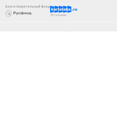
Благотворительный фонд
18+ реклама
О «Коммерсанте»
Android
Архив
Обратная связь
Контакты
Правовая информация
Реклама
E-mail рассылки
Вакансии
18+
© АО «Коммерсантъ». 127006, Москва, Оружейный переулок д. 41,
тел. +7 (495) 797-69-70.
Сетевое издание «Коммерсантъ» (доменное имя сайта:
kommersant.ru) зарегистрировано Федеральной службой
по надзору в сфере связи, информационных технологий и массовых
коммуникаций (Роскомнадзор), регистрационный номер и дата
принятия решения о регистрации: серия
Эл № ФС77-76922