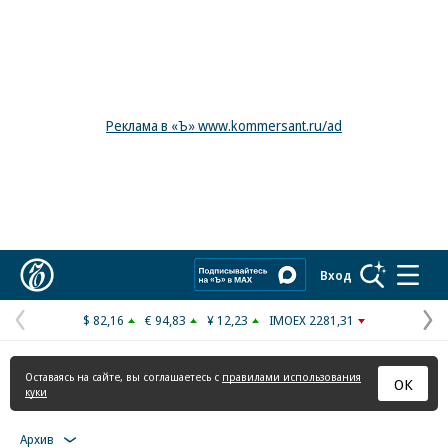
Реклама в «Ъ» www.kommersant.ru/ad
Коммерсантъ
Вход
$ 82,16
€ 94,83
¥ 12,23
IMOEX 2281,31
Предыдущая
С
страница
с
Оставаясь на сайте, вы соглашаетесь с
правилами использования
ОК
куки
Архив