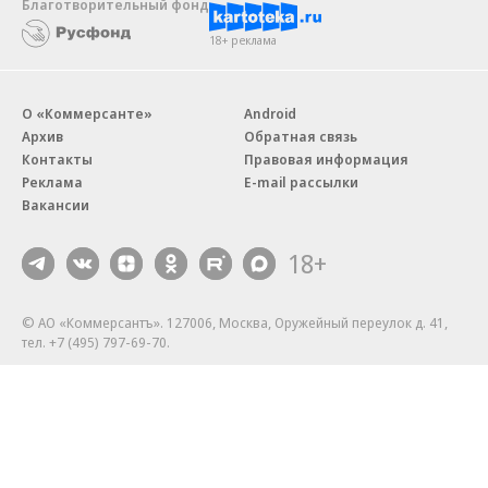
Благотворительный фонд
18+ реклама
О «Коммерсанте»
Android
Архив
Обратная связь
Контакты
Правовая информация
Реклама
E-mail рассылки
Вакансии
18+
© АО «Коммерсантъ». 127006, Москва, Оружейный переулок д. 41,
тел. +7 (495) 797-69-70.
Сетевое издание «Коммерсантъ» (доменное имя сайта:
kommersant.ru) зарегистрировано Федеральной службой
по надзору в сфере связи, информационных технологий и массовых
коммуникаций (Роскомнадзор), регистрационный номер и дата
принятия решения о регистрации: серия
Эл № ФС77-76922
от 11 октября 2019 г.