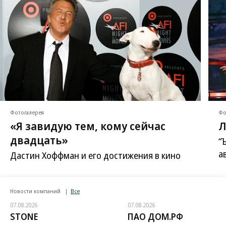
Фотогалерея
Фо
«Я завидую тем, кому сейчас
Л
двадцать»
“
а
Дастин Хоффман и его достижения в кино
Новости компаний
Все
07.08.2026
07.08.2026
STONE
ПАО ДОМ.РФ