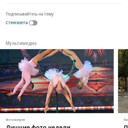
Подписывайтесь на тему:
Стенгазета
Мультимедиа
Фотогалерея
На
Лучшие фото недели
П