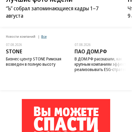
“Ъ” собрал запоминающиеся кадры 1–7
Ч
августа
9
Новости компаний
Все
07.08.2026
07.08.2026
STONE
ПАО ДОМ.РФ
Бизнес-центр STONE Римская
В ДОМ.РФ рассказали, как
возведен в полную высоту
крупным компаниям эффектив
реализовывать ESG-стратегию