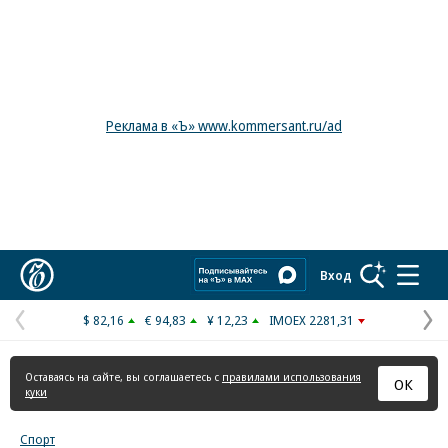
Реклама в «Ъ» www.kommersant.ru/ad
Коммерсантъ
Вход
$ 82,16
€ 94,83
¥ 12,23
IMOEX 2281,31
Предыдущая
С
страница
с
Оставаясь на сайте, вы соглашаетесь с
правилами использования
ОК
куки
Спорт