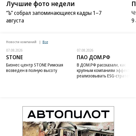
Лучшие фото недели
П
“Ъ” собрал запоминающиеся кадры 1–7
Ч
августа
9
Новости компаний
Все
07.08.2026
07.08.2026
STONE
ПАО ДОМ.РФ
Бизнес-центр STONE Римская
В ДОМ.РФ рассказали, как
возведен в полную высоту
крупным компаниям эффектив
реализовывать ESG-стратегию