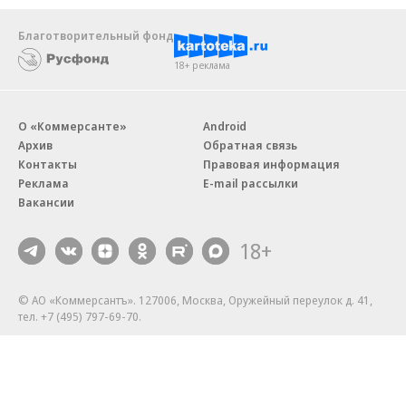
Благотворительный фонд
18+ реклама
О «Коммерсанте»
Android
Архив
Обратная связь
Контакты
Правовая информация
Реклама
E-mail рассылки
Вакансии
18+
© АО «Коммерсантъ». 127006, Москва, Оружейный переулок д. 41,
тел. +7 (495) 797-69-70.
Сетевое издание «Коммерсантъ» (доменное имя сайта:
kommersant.ru) зарегистрировано Федеральной службой
по надзору в сфере связи, информационных технологий и массовых
коммуникаций (Роскомнадзор), регистрационный номер и дата