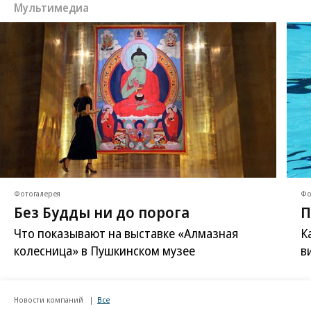
Мультимедиа
Фотогалерея
Фо
Без Будды ни до порога
П
Что показывают на выставке «Алмазная
К
колесница» в Пушкинском музее
в
Новости компаний
Все