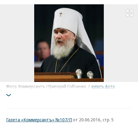
Развернуть на
Фото: Коммерсантъ / Григорий Собченко
/
купить фото
Газета «Коммерсантъ» №107/П
от 20.06.2016, стр. 5