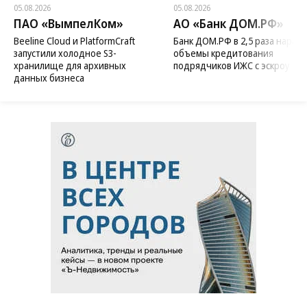
05.08.2026
05.08.2026
ПАО «ВымпелКом»
АО «Банк ДОМ.РФ»
Beeline Cloud и PlatformCraft
Банк ДОМ.РФ в 2,5 раза нараст
запустили холодное S3-
объемы кредитования
хранилище для архивных
подрядчиков ИЖС с эскроу
данных бизнеса