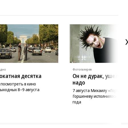
ядно
Фотогалерея
окатная десятка
Он не дурак, ушел ка
надо
 посмотреть в кино
выходных 8–9 августа
7 августа Михаилу «Горшку»
Горшеневу исполнилось бы 5
года