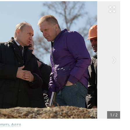
Развернуть на весь экран
1
/
2
упить фото