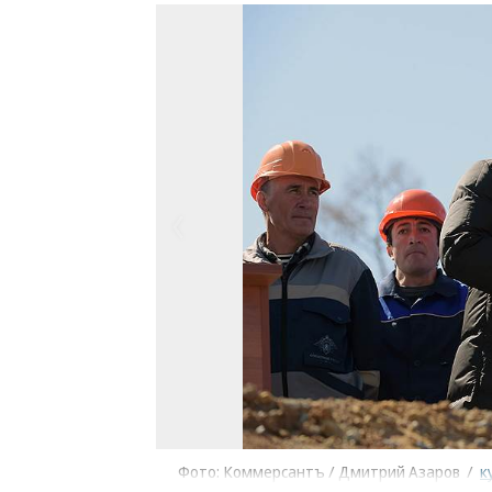
Фото: Коммерсантъ / Дмитрий Азаров
/
к