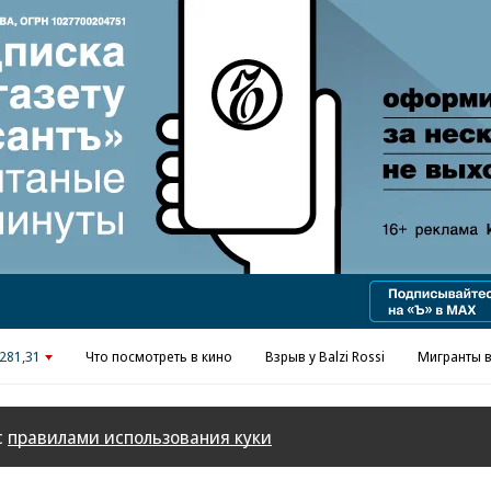
Реклама в «Ъ» www.kommersant.ru/ad
281,31
Что посмотреть в кино
Взрыв у Balzi Rossi
Мигранты в
с
правилами использования куки