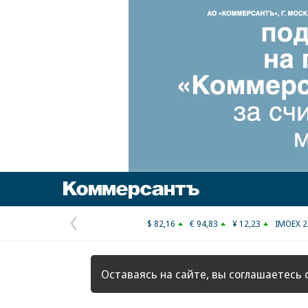
Коммерсантъ
$ 82,16
€ 94,83
¥ 12,23
IMOEX 2
Предыдущая
страница
Оставаясь на сайте, вы соглашаетесь 