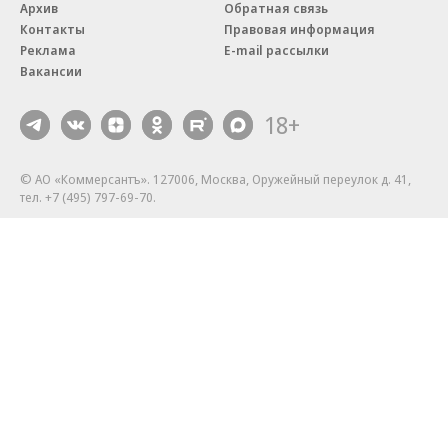
Архив
Обратная связь
Контакты
Правовая информация
Реклама
E-mail рассылки
Вакансии
18+
© АО «Коммерсантъ». 127006, Москва, Оружейный переулок д. 41,
тел. +7 (495) 797-69-70.
Сетевое издание «Коммерсантъ» (доменное имя сайта:
kommersant.ru) зарегистрировано Федеральной службой
по надзору в сфере связи, информационных технологий и массовых
коммуникаций (Роскомнадзор), регистрационный номер и дата
принятия решения о регистрации: серия
Эл № ФС77-76922
от 11 октября 2019 г.
Партнерские проекты/материалы, новости компаний, материалы
с пометкой «Промо» и «Официальное сообщение» опубликованы
на коммерческой основе.
На kommersant.ru применяются рекомендательные технологии.
Подробнее