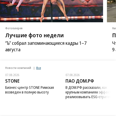
Фотогалерея
На
Лучшие фото недели
П
“Ъ” собрал запоминающиеся кадры 1–7
Ч
августа
9
Новости компаний
Все
07.08.2026
07.08.2026
STONE
ПАО ДОМ.РФ
Бизнес-центр STONE Римская
В ДОМ.РФ рассказали, как
возведен в полную высоту
крупным компаниям эффектив
реализовывать ESG-стратегию