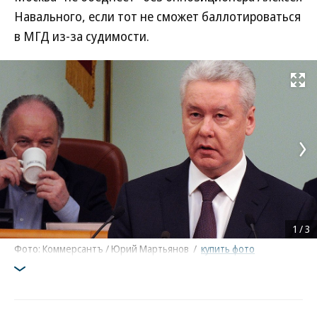
Навального, если тот не сможет баллотироваться
в МГД из-за судимости.
Развернуть на
1
/
3
Фото: Коммерсантъ / Юрий Мартьянов
/
купить фото