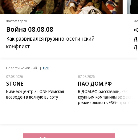
Фотогалерея
Фо
Война 08.08.08
«
д
Как развивался грузино-осетинский
конфликт
Д
Новости компаний
Все
07.08.2026
07.08.2026
STONE
ПАО ДОМ.РФ
Бизнес-центр STONE Римская
В ДОМ.РФ рассказали, как
возведен в полную высоту
крупным компаниям эффектив
реализовывать ESG-стратегию