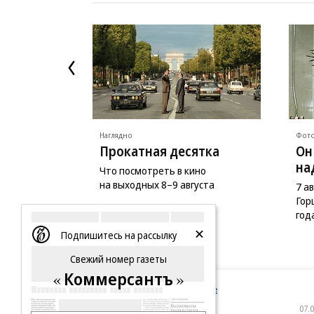
Наглядно
Фото
Прокатная десятка
Он
на
Что посмотреть в кино
на выходных 8–9 августа
7 а
Гор
год
Подпишитесь на рассылку
Свежий номер газеты
Коммерсантъ
Новости компаний
Все
07.08.2026
07.