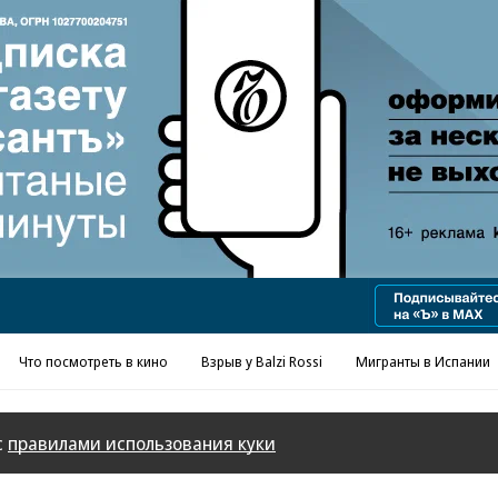
Реклама в «Ъ» www.kommersant.ru/ad
Что посмотреть в кино
Взрыв у Balzi Rossi
Мигранты в Испании
с
правилами использования куки