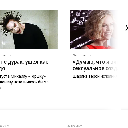
галерея
Фотогалерея
 не дурак, ушел как
«Думаю, что я очень
до
сексуальное создани
вгуста Михаилу «Горшку»
Шарлиз Терон исполнился 51
шеневу исполнилось бы 53
а
08.2026
07.08.2026