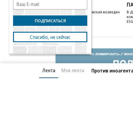
STONE
П
Бизнес-центр STONE Римская возведен
В Д
в полную высоту
ком
ПОДПИСАТЬСЯ
ESG
Спасибо, не сейчас
Лента
Моя лента
Против иноагента