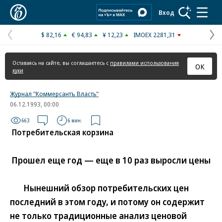
Коммерсантъ
Вход
$ 82,16
€ 94,83
¥ 12,23
IMOEX 2281,31
Предыдущая
С
страница
с
Оставаясь на сайте, вы соглашаетесь с
правилами использования
ОК
куки
Журнал "Коммерсантъ Власть"
06.12.1993, 00:00
663
6 мин.
Потребительская корзина
Прошел еще год — еще в 10 раз выросли цены
Нынешний обзор потребительских цен
последний в этом году, и потому он содержит
не только традиционные анализ ценовой