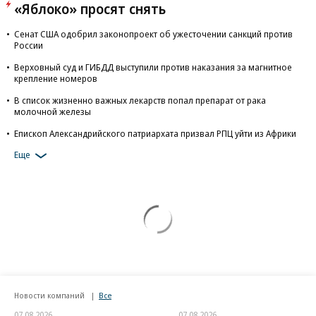
«Яблоко» просят снять
Сенат США одобрил законопроект об ужесточении санкций против
России
Верховный суд и ГИБДД выступили против наказания за магнитное
крепление номеров
В список жизненно важных лекарств попал препарат от рака
молочной железы
Епископ Александрийского патриархата призвал РПЦ уйти из Африки
Еще
Новости компаний
Все
07.08.2026
07.08.2026