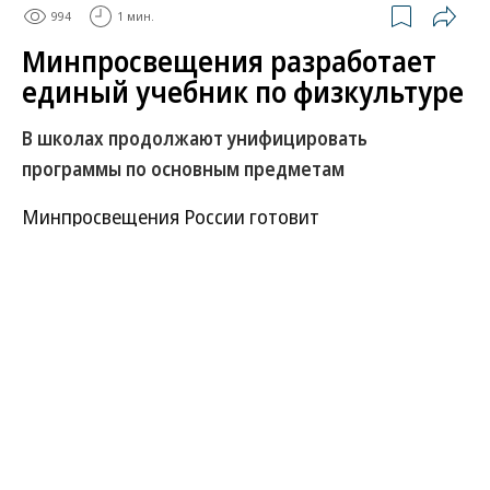
994
1 мин.
Минпросвещения разработает
единый учебник по физкультуре
В школах продолжают унифицировать
программы по основным предметам
Минпросвещения России готовит
государственный учебник по физической культуре
для школ. Работа над изданием ведется после
утверждения единой федеральной программы
преподавания предмета.
О разработке учебника сообщил глава ведомства
Сергей Кравцов на всероссийском съезде
учителей физкультуры в Тульской области. По его
словам, сейчас министерство формирует единый