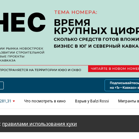
Реклама в «Ъ» www.kommersant.ru/ad
281,31
Что посмотреть в кино
Взрыв у Balzi Rossi
Мигранты в
с
правилами использования куки