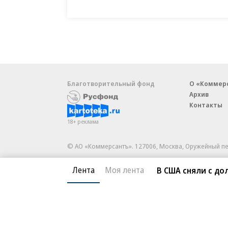
Благотворительный фонд
О «Коммер
Архив
Контакты
18+ реклама
© АО «Коммерсантъ». 127006, Москва, Оружейный пе
Сетевое издание «Коммерсантъ» (доменное имя сайт
Лента
Моя лента
В США сняли с д
Федеральной службой по надзору в сфере связи, и
и массовых коммуникаций (Роскомнадзор), регистра
решения о регистрации: серия
Эл № ФС77-76922
от 1