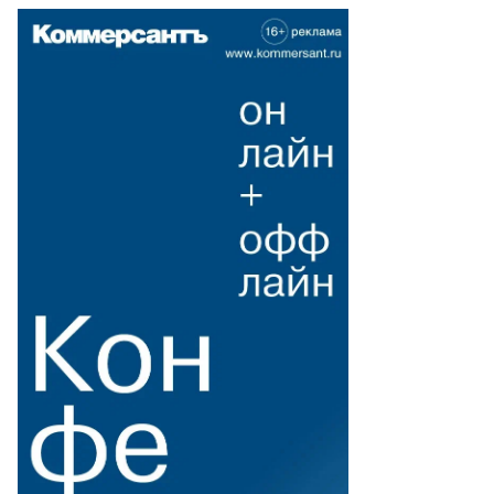
то:
ор
етков,
ммерсантъ