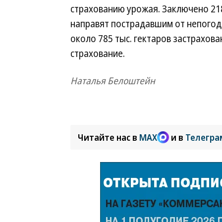
страхованию урожая. Заключено 218
направят пострадавшим от непогод
около 785 тыс. гектаров застрахов
страхование.
Наталья Белоштейн
Читайте нас в
MAX
и в
Телегра