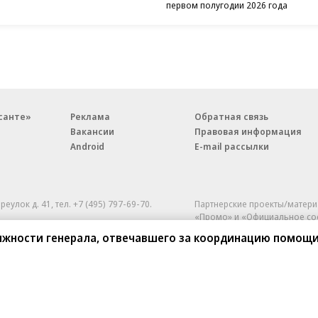
первом полугодии 2026 года
санте»
Реклама
Обратная связь
Вакансии
Правовая информация
Android
E-mail рассылки
реулок д. 41,
тел. +7 (495) 797-69-70.
Партнерские проекты/матери
«Промо» и «Официальное со
а: kommersant.ru) зарегистрировано
олжности генерала, отвечавшего за координацию помощи
нформационных технологий
На kommersant.ru применяют
ционный номер и дата принятия
1 октября 2019 г.