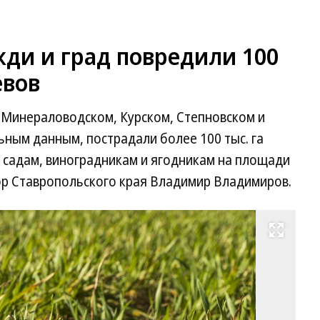
ди и град повредили 100
евов
, Минераловодском, Курском, Степновском и
ьным данным, пострадали более 100 тыс. га
д садам, виноградникам и ягодникам на площади
ор Ставропольского края Владимир Владимиров.
Развернуть на весь экран
Фо
Ег
Сн
Ко